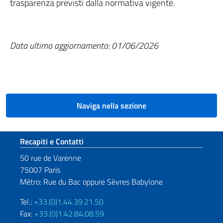
trasparenza previsti dalla normativa vigente.
Data ultimo aggiornamento: 01/06/2026
Naviga nella sezione
Sezione footer
Recapiti e Contatti
50 rue de Varenne
75007 Paris
Métro: Rue du Bac oppure Sèvres Babylone
Tel.:
+33.(0)1.44.39.21.50
Fax:
+33.(0)1.42.84.08.59