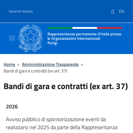
Salta al contenuto
IT
EN
Governo Italiano
Intestazione sito, social e menù
Rappresentanza permanente d’Italia presso
le Organizzazioni Internazionali
Parigi
Sito Ufficiale della Rappresentanza permanen
Home
>
Amministrazione Trasparente
>
Bandi di gara e contratti (ex art. 37)
Bandi di gara e contratti (ex art. 37)
2026
Avviso pubblico di sponsorizzazione eventi da
realizzarsi nel 2025 da parte della Rappresentanza