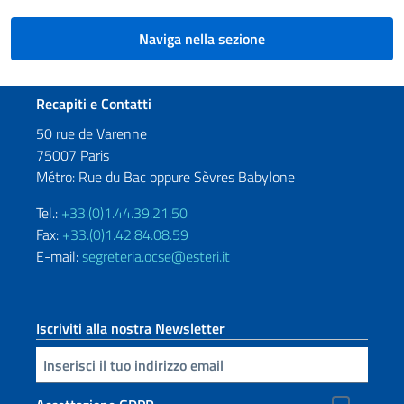
Naviga nella sezione
Sezione footer
Recapiti e Contatti
50 rue de Varenne
75007 Paris
Métro: Rue du Bac oppure Sèvres Babylone
Tel.:
+33.(0)1.44.39.21.50
Fax:
+33.(0)1.42.84.08.59
E-mail:
segreteria.ocse@esteri.it
Iscriviti alla nostra Newsletter
Inserisci la tua email