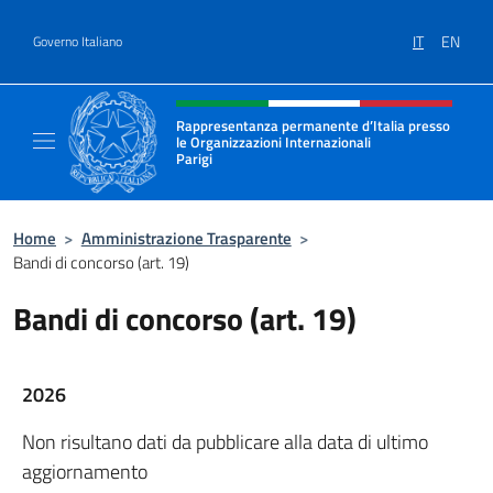
Salta al contenuto
IT
EN
Governo Italiano
Intestazione sito, social e menù
Rappresentanza permanente d’Italia presso
le Organizzazioni Internazionali
Parigi
Sito Ufficiale della Rappresentanza permanen
Home
>
Amministrazione Trasparente
>
Bandi di concorso (art. 19)
Bandi di concorso (art. 19)
2026
Non risultano dati da pubblicare alla data di ultimo
aggiornamento